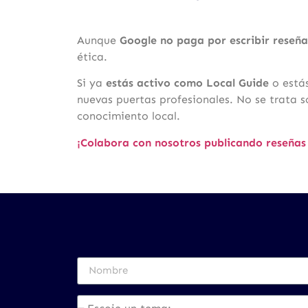
Aunque
Google no paga por escribir reseña
ética.
Si ya
estás activo como Local Guide
o estás
nuevas puertas profesionales. No se trata s
conocimiento local.
¡Colabora con nosotros publicando reseñas 