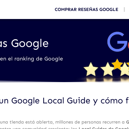
COMPRAR RESEÑAS GOOGLE
as Google
 en el ranking de Google
un Google Local Guide y cómo 
una tienda está abierta, millones de personas recurren a
G
uentra una comunidad creciente: los
Local Guides de Googl