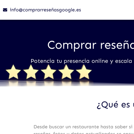
info@comprarreseñasgoogle.es
Comprar reseñ
Potencia tu presencia online y escala
¿Qué es 
Desde buscar un restaurante hasta saber si 
reseñas, fotos y datos actualizados se enc